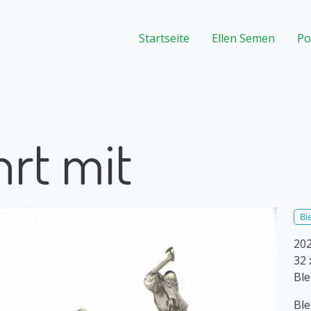
Hauptnavigation
Startseite
Ellen Semen
Po
hrt mit
Bi
20
32 
Ble
Ble