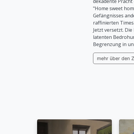
dekadente Pracht d
"Home sweet home"
Gefängnisses and
raffinierten Times
Jetzt versetzt. Di
latenten Bedrohun
Begrenzung in un
mehr über den Z