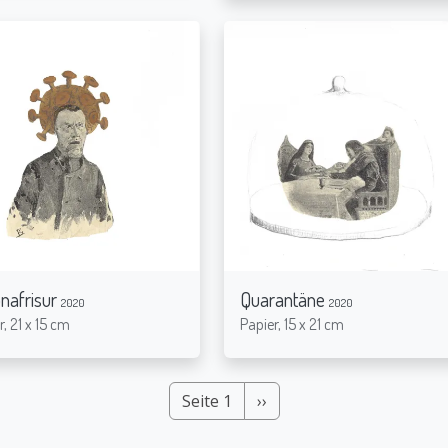
nafrisur
Quarantäne
2020
2020
r, 21 x 15 cm
Papier, 15 x 21 cm
Nächste Seite
Seite 1
››
Seitennummerierung