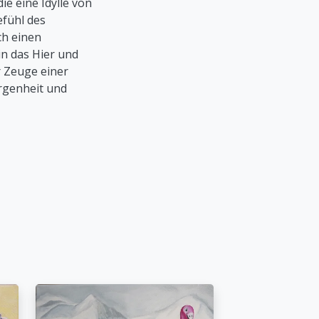
ie eine Idylle von
efühl des
h einen
in das Hier und
er Zeuge einer
rgenheit und