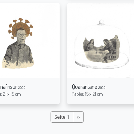
nafrisur
Quarantäne
2020
2020
r, 21 x 15 cm
Papier, 15 x 21 cm
Nächste Seite
Seite 1
››
Seitennummerierung