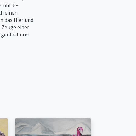
efühl des
h einen
in das Hier und
er Zeuge einer
rgenheit und