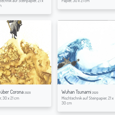
technik auf Steinpapier, 21 x
Papier, 30 x 21 cm
m
 über Corona
Wuhan Tsunami
2020
2020
r, 30 x 21 cm
Mischtechnik auf Steinpapier, 21 x
30 cm