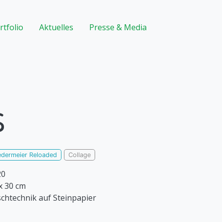
rtfolio
Aktuelles
Presse & Media
s
edermeier Reloaded
Collage
20
x 30 cm
chtechnik auf Steinpapier