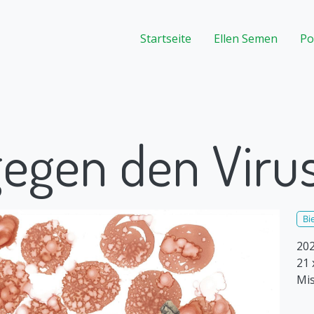
Hauptnavigation
Startseite
Ellen Semen
Po
egen den Viru
Bi
20
21 
Mis