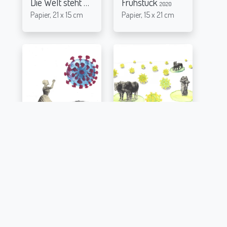
Die Welt steht Kopf
Frühstück
2020
2020
Papier, 21 x 15 cm
Papier, 15 x 21 cm
Heiliges Corona verschone uns
Herdenimmunität
2020
2020
Papier, 21 x 30 cm
Papier, 21 x 30 cm