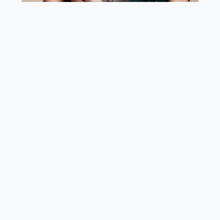
In einer Zeit, die sich in ihrer eigenen
Hybris ertränkt, verschmelze ich klassische
Malerei und digitale Kunst, um neue,
provokative Kunsterfahrungen zu
schaffen. Meine Werke sind ein Aufschrei
gegen das Bekannte und ein Flüstern des
Unmöglichen.
Ellen Semen
In den Welten der Ellen Semen: