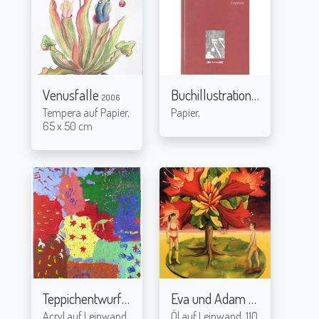
Venusfalle
Buchillustration
2006
2003
Tempera auf Papier,
Papier,
65 x 50 cm
Teppichentwurf
Eva und Adam
2011
2004
Acryl auf Leinwand,
Öl auf Leinwand, 110