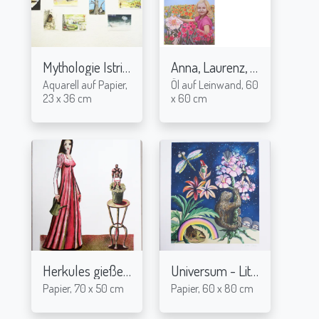
Mythologie Istriens
Anna, Laurenz, Lena
2016
2006
Aquarell auf Papier,
Öl auf Leinwand, 60
23 x 36 cm
x 60 cm
Herkules gießen - Lithografie
Universum - Lithografie
2004
2004
Papier, 70 x 50 cm
Papier, 60 x 80 cm