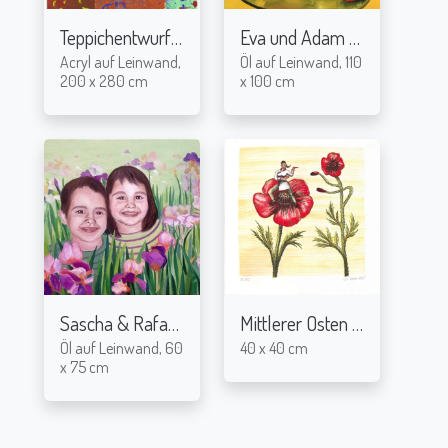
Teppichentwurf
Eva und Adam
2011
2004
Acryl auf Leinwand,
Öl auf Leinwand, 110
200 x 280 cm
x 100 cm
Sascha & Rafaela
Mittlerer Osten - Lithografie
2012
Öl auf Leinwand, 60
40 x 40 cm
x 75 cm