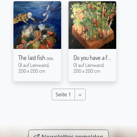
The last fish
Do you have a footballfield?
2024
Öl auf Leinwand,
Öl auf Leinwand,
200 x 200 cm
200 x 200 cm
Nächste Seite
Seite 1
››
Seitennummerierung