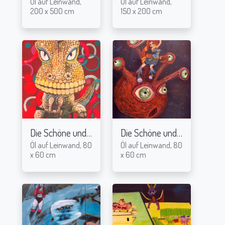
Öl auf Leinwand,
Öl auf Leinwand,
200 x 500 cm
150 x 200 cm
Die Schöne und das Biest II
Die Schöne und das Biest-I
2004
2
Öl auf Leinwand, 80
Öl auf Leinwand, 80
x 60 cm
x 60 cm